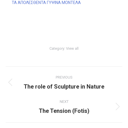
ΤΑ ΑΠΟΛΕΣΘΕΝΤΑ ΓΥΨΙΝΑ ΜΟΝΤΕΛΑ
Category:
View all
Project
PREVIOUS
navigation
Previous
The role of Sculpture in Nature
project:
NEXT
Next
The Tension (Fotis)
project: