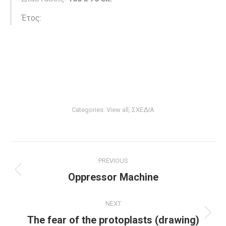
Έτος:
Categories:
View all
,
ΣΧΕΔΙΑ
Project
PREVIOUS
navigation
Previous
Oppressor Machine
project:
NEXT
Next
The fear of the protoplasts (drawing)