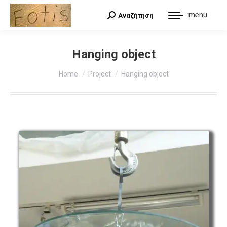
menu
Αναζήτηση
Search:
Hanging object
You are here:
Home
Project
Hanging object