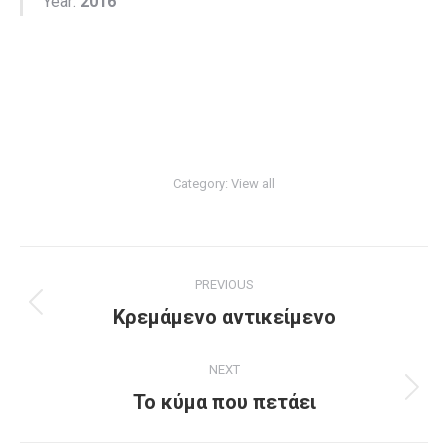
Year:
2016
Category:
View all
Project
PREVIOUS
navigation
Previous
Κρεμάμενο αντικείμενο
project:
NEXT
Next
Το κύμα που πετάει
project: