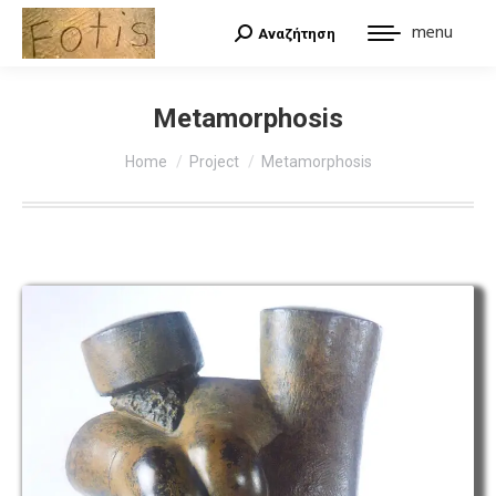
menu
Αναζήτηση
Search:
Metamorphosis
You are here:
Home
Project
Metamorphosis