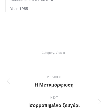
Year:
1985
Category:
View all
Project
PREVIOUS
navigation
Previous
Η Μεταμόρφωση
project:
NEXT
Next
Ισορροπημένο ζευγάρι