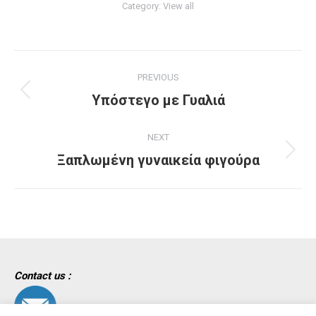
Category:
View all
Project
PREVIOUS
navigation
Previous
Υπόστεγο με Γυαλιά
project:
NEXT
Next
Ξαπλωμένη γυναικεία φιγούρα
project:
Contact us :