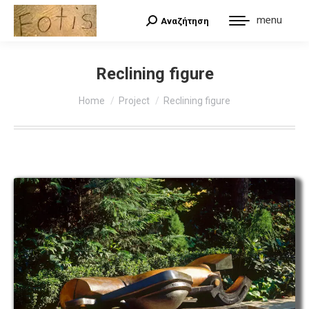
menu
Αναζήτηση
Search:
Reclining figure
You are here:
Home
Project
Reclining figure