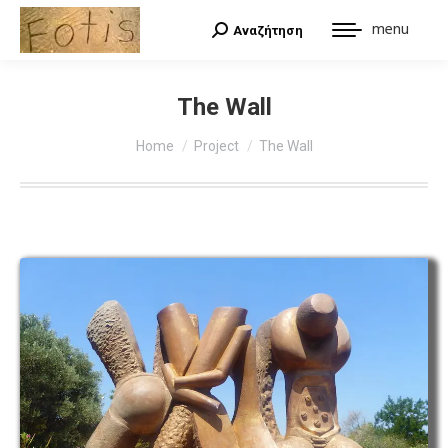
menu
Αναζήτηση
Search:
The Wall
You are here:
Home
Project
The Wall